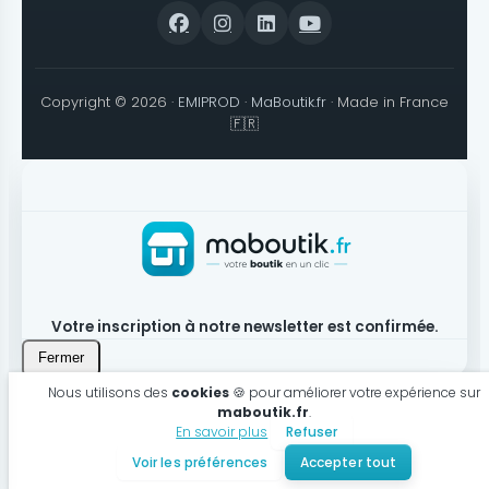
Copyright © 2026 ·
EMIPROD
·
MaBoutik.fr
· Made in France
🇫🇷
Votre inscription à notre newsletter est confirmée.
Fermer
Nous utilisons des
cookies
🍪 pour améliorer votre expérience sur
maboutik.fr
.
En savoir plus
Refuser
Produit bien ajouté à votre panier
Voir les préférences
Accepter tout
Voir mon panier
Continuer mes achats