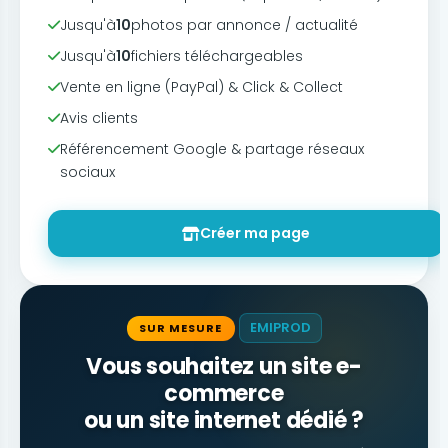
Jusqu'à
10
photos par annonce / actualité
Jusqu'à
10
fichiers téléchargeables
Vente en ligne (PayPal) & Click & Collect
Avis clients
Référencement Google & partage réseaux
sociaux
Créer ma page
EMIPROD
SUR MESURE
Vous souhaitez un site e-
commerce
ou un site internet dédié ?