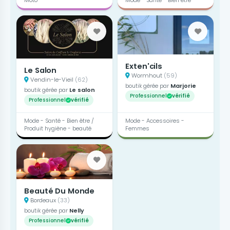
Moto
Mode - Santé - Bien être
Exten'cils
Le Salon
Wormhout
(59)
Vendin-le-Vieil
(62)
boutik gérée par
Marjorie
boutik gérée par
Le salon
Professionnel
vérifié
Professionnel
vérifié
Mode - Santé - Bien être /
Mode - Accessoires -
Produit hygiène - beauté
Femmes
Beauté Du Monde
Bordeaux
(33)
boutik gérée par
Nelly
Professionnel
vérifié