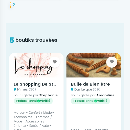
1
2
5
boutiks trouvées
Le Shopping De Stephanie
Bulle de Bien être
Nîmes
(30)
Dunkerque
(59)
boutik gérée par
Stephanie
boutik gérée par
Amandine
Professionnel
vérifié
Professionnel
vérifié
Maison - Confort / Mode -
Accessoires - Femmes /
Mode - Accessoires -
Enfants - Bébés / Auto -