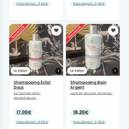
Frais de port : 4,40 €
Frais de port : 4,40 €
Favoris
Favori
Le Salon
Le Salon
1
1
Shampooing Éclat
Shampooing Bain
Doux
Argent
Sa formule ultra-
Lave en douceur et ravive...
respectueuse...
17,00€
18,20€
Frais de port : 4,40 €
Frais de port : 4,40 €