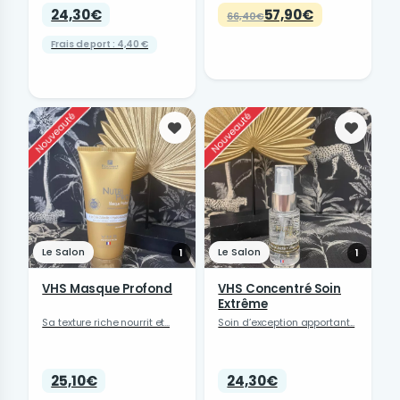
24,30€
57,90€
66,40€
Frais de port : 4,40 €
Favoris
Favori
Le Salon
Le Salon
1
1
VHS Masque Profond
VHS Concentré Soin
Extrême
Sa texture riche nourrit et...
Soin d’exception apportant...
25,10€
24,30€