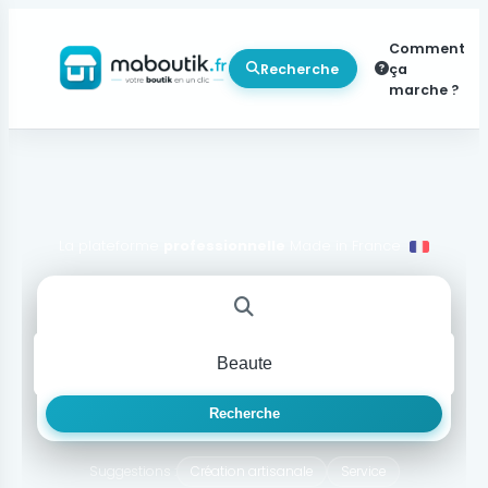
Comment
Recherche
ça
marche ?
La plateforme
professionnelle
Made in France
Recherche
Suggestions :
Création artisanale
Service