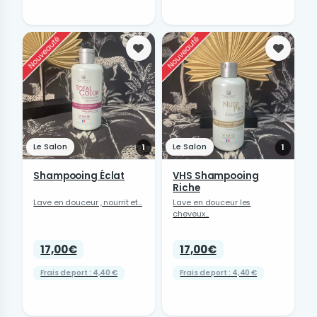
Favoris
Favori
Le Salon
Le Salon
1
1
Shampooing Éclat
VHS Shampooing
Riche
Lave en douceur , nourrit et...
Lave en douceur les
cheveux...
17,00€
17,00€
Frais de port : 4,40 €
Frais de port : 4,40 €