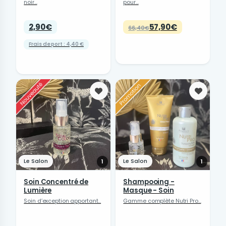
noir...
pour...
2,90€
57,90€
66,40€
Frais de port : 4,40 €
Favoris
Favori
Le Salon
Le Salon
1
1
Soin Concentré de
Shampooing -
Lumière
Masque - Soin
Soin d’exception apportant...
Gamme complète Nutri Pro...