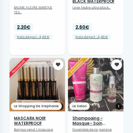
BLACK WATERPROOF
BAUME A LEVRE MARQUE
Liner feutre ultra black...
YES...
2,20€
2,60€
Frais de port : 4,40 €
Frais de port : 4,40 €
Favoris
Favori
Le Shopping De Stephanie
Le Salon
1
1
MASCARA NOIR
Shampooing -
WATERPROOF
Masque - Soin
Cheveux...
Bonjour vend 1 mascara
Ensemble de la gamme