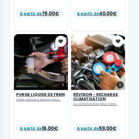
79,00€
40,00€
A partir de
A partir de
Favoris
Favoris
1
1
PURGE LIQUIDE DE FREIN
RÉVISION - RECHARGE
CLIMATISATION
Votre voiture a besoin pour...
La climatisation peut faire...
16,00€
59,00€
A partir de
A partir de