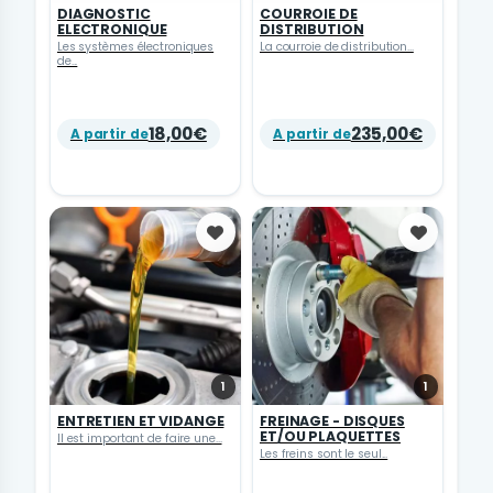
DIAGNOSTIC
COURROIE DE
ELECTRONIQUE
DISTRIBUTION
Les systèmes électroniques
La courroie de distribution...
de...
18,00€
235,00€
A partir de
A partir de
Favoris
Favoris
1
1
ENTRETIEN ET VIDANGE
FREINAGE - DISQUES
ET/OU PLAQUETTES
Il est important de faire une...
Les freins sont le seul...