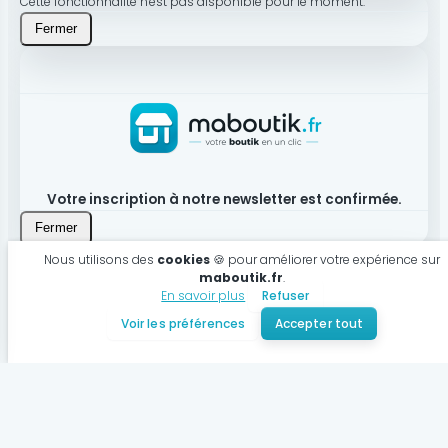
Cette fonctionnalité n'est pas disponible pour le moment.
Fermer
Votre inscription à notre newsletter est confirmée.
Fermer
Nous utilisons des
cookies
🍪 pour améliorer votre expérience sur
maboutik.fr
.
En savoir plus
Refuser
Produit bien ajouté à votre panier
Voir les préférences
Accepter tout
Voir mon panier
Continuer mes achats