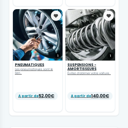
Favoris
Favoris
1
1
PNEUMATIQUES
SUSPENSIONS -
AMORTISSEURS
Les pneumatiques sont le
lien...
Évitez d’abîmer votre voiture...
52,00€
140,00€
A partir de
A partir de