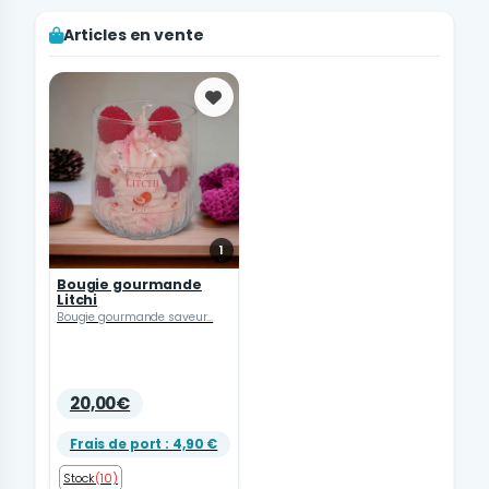
Articles en vente
Favoris
1
Bougie gourmande
Litchi
Bougie gourmande saveur...
20,00€
Frais de port : 4,90 €
Stock
(10)