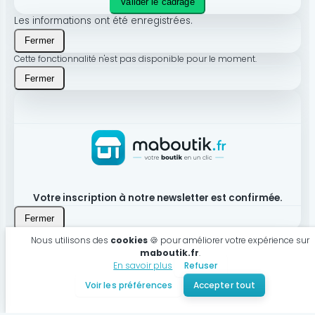
Valider le cadrage
Les informations ont été enregistrées.
Fermer
Cette fonctionnalité n'est pas disponible pour le moment.
Fermer
Votre inscription à notre newsletter est confirmée.
Fermer
Nous utilisons des
cookies
🍪 pour améliorer votre expérience sur
maboutik.fr
.
En savoir plus
Refuser
Produit bien ajouté à votre panier
Voir les préférences
Accepter tout
Voir mon panier
Continuer mes achats