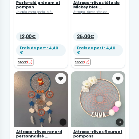
Porte-clé prénom et
Attrape-rêves tête de
pompon
Mickey bleu...
Je crée votre porte-clé...
Attrape-rêves tête de...
12,00€
25,00€
Frais de port : 4,40
Frais de port : 4,40
€
€
Stock
(5)
Stock
(2)
Favoris
Favoris
1
3
Attrape-rêves renard
Attrape-rêves fleurs et
personnalisé ...
pompons