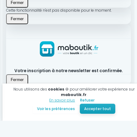
Fermer
Cette fonctionnalité n'est pas disponible pour le moment.
Fermer
Votre inscription à notre newsletter est confirmée.
Fermer
Nous utilisons des
cookies
🍪 pour améliorer votre expérience sur
maboutik.fr
.
En savoir plus
Refuser
Produit bien ajouté à votre panier
Voir les préférences
Accepter tout
Voir mon panier
Continuer mes achats