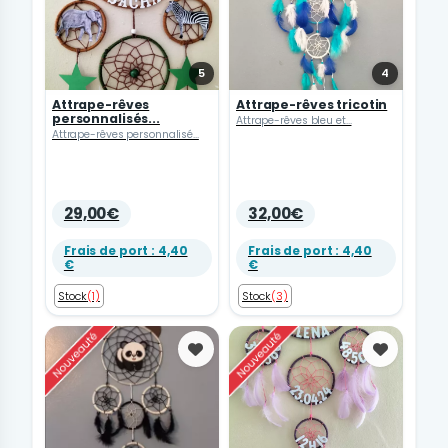
5
4
Attrape-rêves
Attrape-rêves tricotin
personnalisés...
Attrape-rêves bleu et...
Attrape-rêves personnalisé...
29,00€
32,00€
Frais de port : 4,40
Frais de port : 4,40
€
€
Stock
(1)
Stock
(3)
Favoris
Favoris