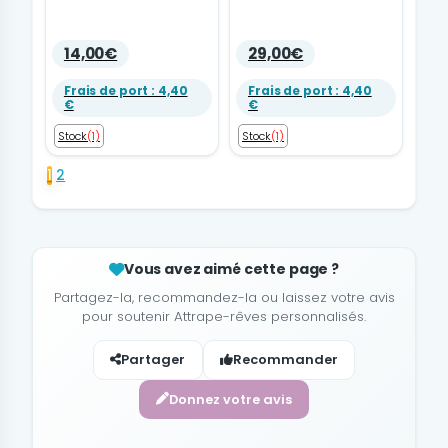
14,00€
29,00€
Frais de port : 4,40
Frais de port : 4,40
€
€
Stock
(1)
Stock
(1)
1
2
Vous avez aimé cette page ?
Partagez-la, recommandez-la ou laissez votre avis
pour soutenir Attrape-rêves personnalisés.
Partager
Recommander
Donnez votre avis