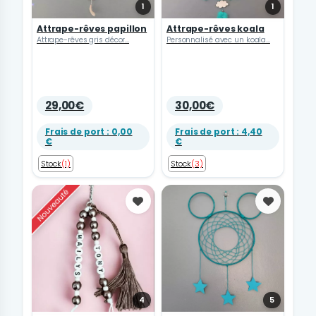
1
1
Attrape-rêves papillon
Attrape-rêves koala
Attrape-rêves gris décor...
Personnalisé avec un koala...
29,00€
30,00€
Frais de port : 0,00
Frais de port : 4,40
€
€
Stock
(1)
Stock
(3)
Favoris
Favoris
4
5