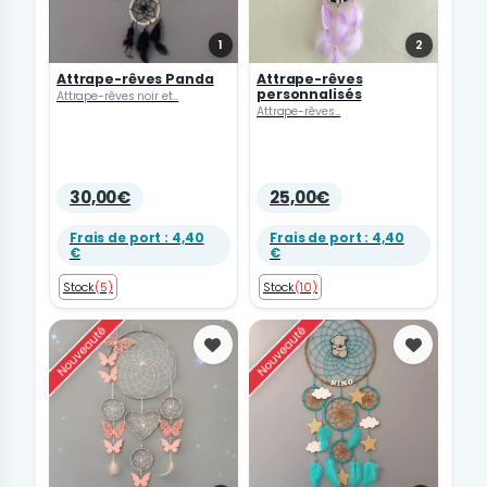
1
2
Attrape-rêves Panda
Attrape-rêves
personnalisés
Attrape-rêves noir et...
Attrape-rêves...
30,00€
25,00€
Frais de port : 4,40
Frais de port : 4,40
€
€
Stock
(5)
Stock
(10)
Favoris
Favoris