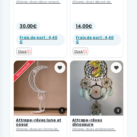
Attrape-rêves décor renard...
Attrape-rêves décoré de...
30,00€
14,00€
Frais de port : 4,40
Frais de port : 4,40
€
€
Stock
(1)
Stock
(1)
Favoris
Favoris
1
3
Attrape-rêves lune et
Attrape-rêves
coeur
dinosaure
Attrape-rêves en forme de...
Attrape-rêves entièrement...