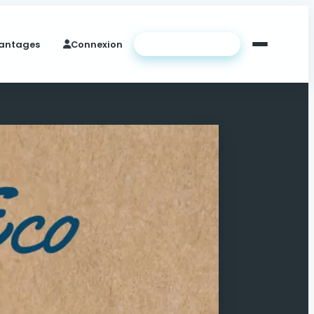
antages
Connexion
Créer ma page