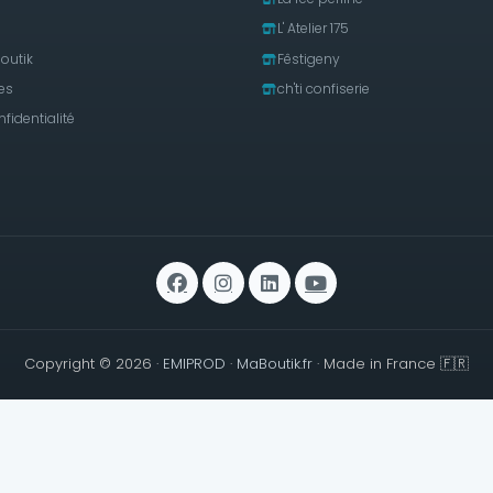
L' Atelier 175
outik
Fêstigeny
es
ch'ti confiserie
nfidentialité
Copyright © 2026 ·
EMIPROD
·
MaBoutik.fr
· Made in France 🇫🇷