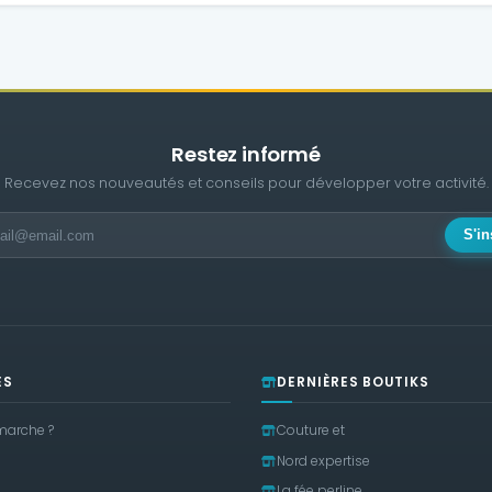
Restez informé
Recevez nos nouveautés et conseils pour développer votre activité.
S'in
ES
DERNIÈRES BOUTIKS
arche ?
Couture et
Nord expertise
La fée perline