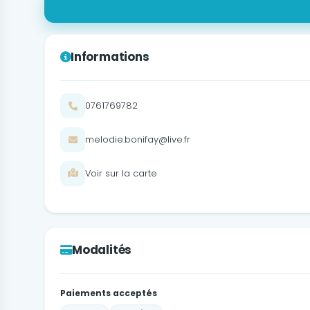
Informations
0761769782
melodie.bonifay@live.fr
Voir sur la carte
Modalités
Paiements acceptés