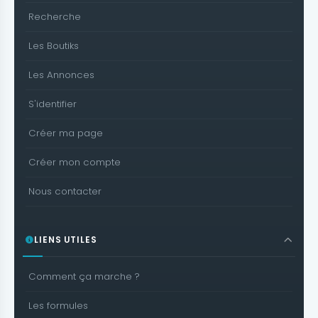
Recherche
Les Boutiks
Les Annonces
S'identifier
Créer ma page
Créer mon compte
Nous contacter
LIENS UTILES
Comment ça marche ?
Les formules