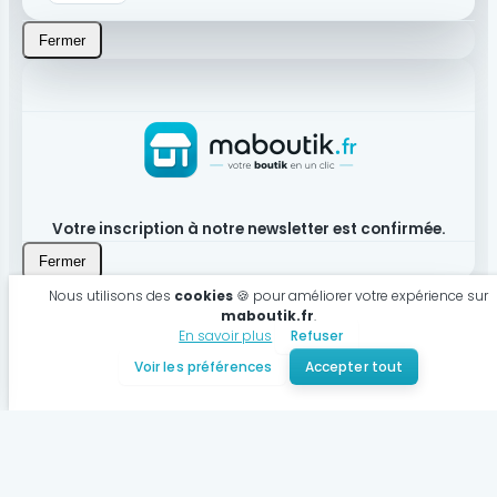
Fermer
Votre inscription à notre newsletter est confirmée.
Fermer
Nous utilisons des
cookies
🍪 pour améliorer votre expérience sur
maboutik.fr
.
En savoir plus
Refuser
Produit bien ajouté à votre panier
Voir les préférences
Accepter tout
Voir mon panier
Continuer mes achats