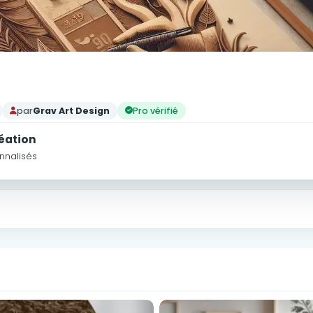
par
Grav Art Design
Pro vérifié
réation
nnalisés