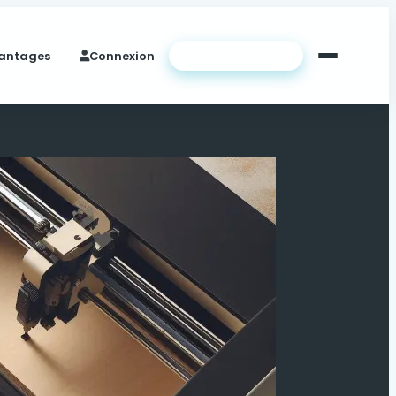
antages
Connexion
Créer ma page