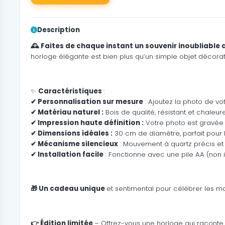
Description
🕰️ Faites de chaque instant un souvenir inoubliable
horloge élégante est bien plus qu’un simple objet décorat
✨
Caractéristiques
:
✔ Personnalisation sur mesure
: Ajoutez la photo de v
✔ Matériau naturel :
Bois de qualité, résistant et chale
✔ Impression haute définition :
Votre photo est gravée 
✔ Dimensions idéales :
30 cm de diamètre, parfait pour 
✔ Mécanisme silencieux
: Mouvement à quartz précis et 
✔ Installation facile
: Fonctionne avec une pile AA (non 
🎁 Un cadeau unique
et sentimental pour célébrer les mo
👉 Édition limitée
– Offrez-vous une horloge qui raconte vo