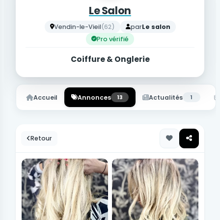
Le Salon
Vendin-le-Vieil
(62)
par
Le salon
Pro vérifié
Coiffure & Onglerie
Accueil
Annonces
13
Actualités
1
Retour