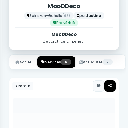
MooDDeco
Sains-en-Gohelle
(62)
par
Justine
Pro vérifié
MooDDeco
Décoratrice d'intérieur
Accueil
Services
6
Actualités
2
Retour