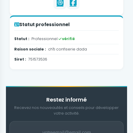
Statut professionnel
Statut :
Professionnel
vérifié
Raison sociale :
ch'ti confiserie dada
Siret :
751573536
Restez informé
Recevez nos nouveautés et conseils pour développer
votre activité.