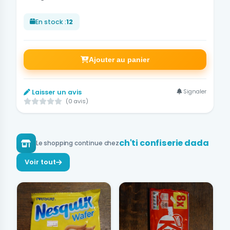
En stock :
12
Ajouter au panier
Signaler
Laisser un avis
(0 avis)
ch'ti confiserie dada
Le shopping continue chez
Voir tout