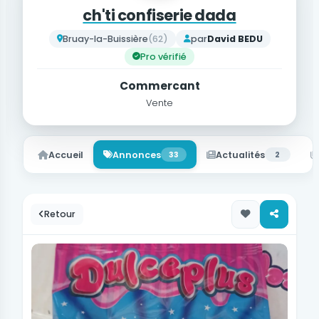
ch'ti confiserie dada
Bruay-la-Buissière
(62)
par
David BEDU
Pro vérifié
Commercant
Vente
Accueil
Annonces
33
Actualités
2
Retour