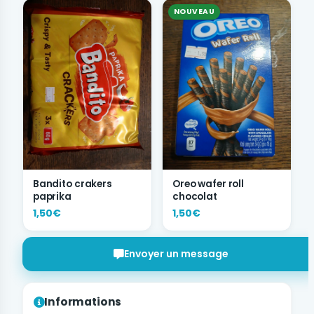
NOUVEAU
Bandito crakers
Oreo wafer roll
paprika
chocolat
1,50€
1,50€
Envoyer un message
Informations