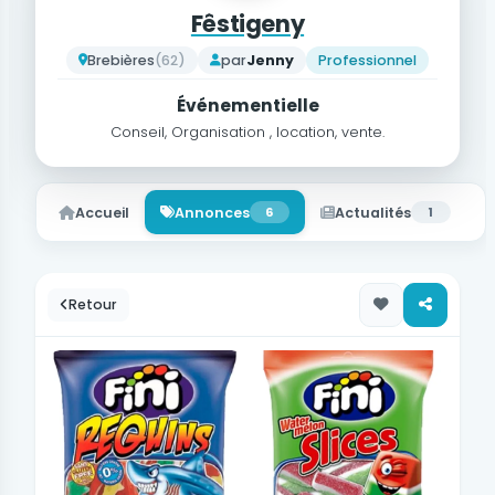
Fêstigeny
Brebières
(62)
par
Jenny
Professionnel
Événementielle
Conseil, Organisation , location, vente.
Accueil
Annonces
6
Actualités
1
Retour