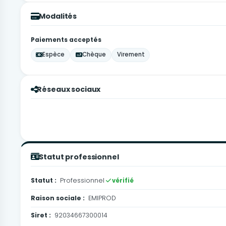
Modalités
Paiements acceptés
Espèce
Chèque
Virement
Réseaux sociaux
Statut professionnel
Statut :
Professionnel
vérifié
Raison sociale :
EMIPROD
Siret :
92034667300014