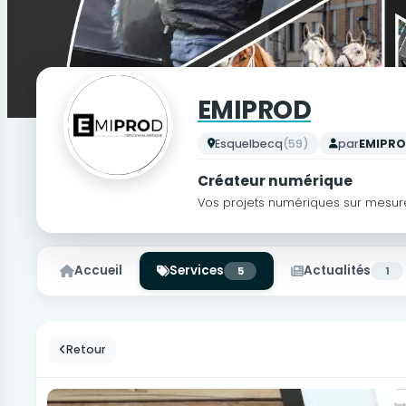
EMIPROD
Esquelbecq
(59)
par
EMIPR
Créateur numérique
Vos projets numériques sur mesur
Accueil
Services
Actualités
5
1
Retour