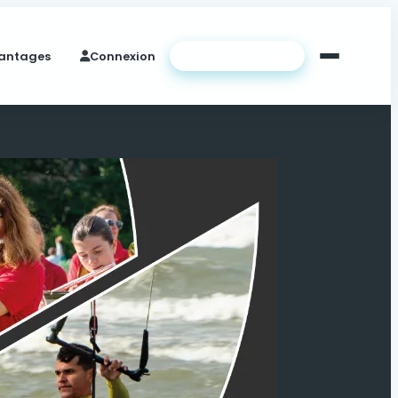
antages
Connexion
Créer ma page