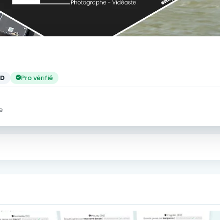
OD
Pro vérifié
e