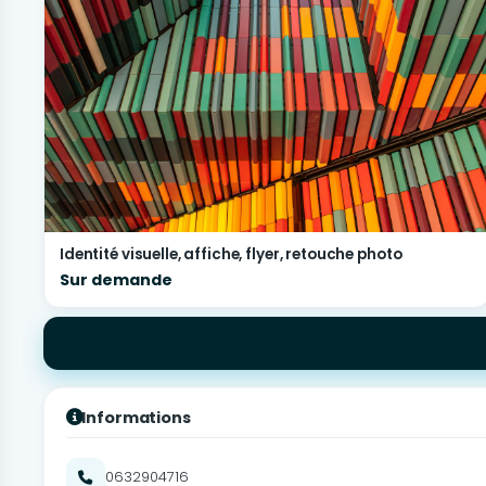
Identité visuelle, affiche, flyer, retouche photo
Sur demande
Informations
0632904716