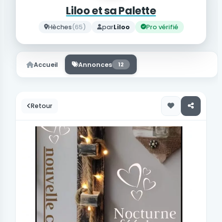
Liloo et sa Palette
Hèches
(65)
par
Liloo
Pro vérifié
Accueil
Annonces
12
Retour