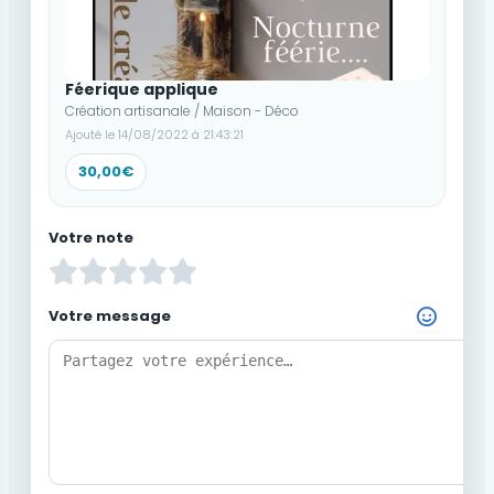
Féerique applique
Création artisanale / Maison - Déco
Ajouté le 14/08/2022 à 21:43:21
30,00€
Votre note
Votre message
Choisir un Emoji