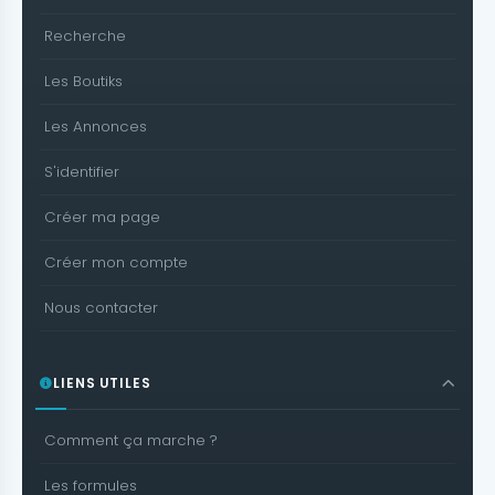
Recherche
Les Boutiks
Les Annonces
S'identifier
Créer ma page
Créer mon compte
Nous contacter
LIENS UTILES
Comment ça marche ?
Les formules