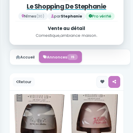
Le Shopping De Stephanie
Nîmes
(30)
par
Stephanie
Pro vérifié
Vente au détail
Comestique,ambiance maison..
Accueil
Annonces
15
Retour