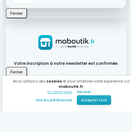
Fermer
Votre inscription à notre newsletter est confirmée.
Fermer
Nous utilisons des
cookies
🍪 pour améliorer votre expérience sur
maboutik.fr
.
En savoir plus
Refuser
Produit bien ajouté à votre panier
Voir les préférences
Accepter tout
Voir mon panier
Continuer mes achats