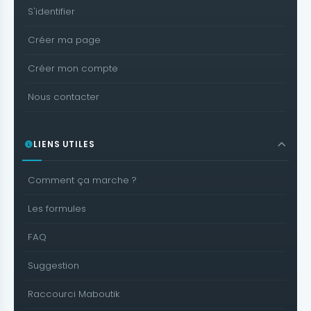
S'identifier
Créer ma page
Créer mon compte
Nous contacter
LIENS UTILES
Comment ça marche ?
Les formules
FAQ
Suggestion
Raccourci Maboutik