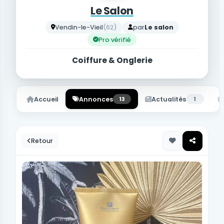
Le Salon
Vendin-le-Vieil
(62)
par
Le salon
Pro vérifié
Coiffure & Onglerie
Accueil
Annonces
13
Actualités
1
Retour