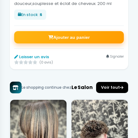
douceur,souplesse et éclat de cheveux. 200 ml
En stock :
6
Ajouter au panier
Signaler
Laisser un avis
(0 avis)
Le Salon
Voir tout
Le shopping continue chez