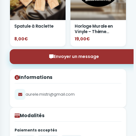
Spatule à Raclette
Horloge Murale en
Vinyle – Thème
"Dragons"
8,00€
19,00€
Envoyer un message
Informations
aurele.mistri@gmail.com
Modalités
Paiements acceptés