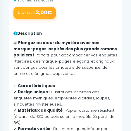
Fournitures créatives
3,00€
À partir de
Description
📖
Plongez au cœur du mystère avec nos
marque-pages inspirés des plus grands romans
policiers !
Parfaits pour accompagner vos enquêtes
littéraires, ces marque-pages élégants et originaux
sont conçus pour les amateurs de suspense, de
crime et d’énigmes captivantes.
✨
Caractéristiques
:
✔
Design unique
: Illustrations inspirées des
enquêtes mythiques, empreintes digitales, loupes,
silhouettes mystérieuses…
✔
Matériaux de qualité
: Papier cartonné résistant
(à partir de 3€) ou bois selon le modèle (à partir de
6€)
✔
Formats variés
: Fins et pratiques, idéaux pour