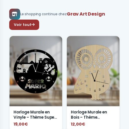
Grav Art Design
Le shopping continue chez
Voir tout
Horloge Murale en
Horloge Murale en
Vinyle – Thème Super
Bois – Thème
Mario
Animaux
19,00€
12,00€