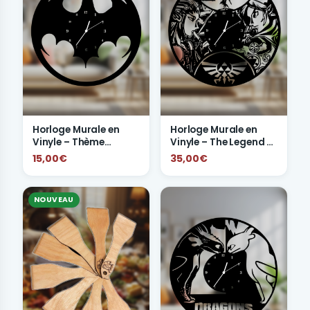
Horloge Murale en
Horloge Murale en
Vinyle – Thème
Vinyle – The Legend of
Batman
Zelda
15,00€
35,00€
NOUVEAU