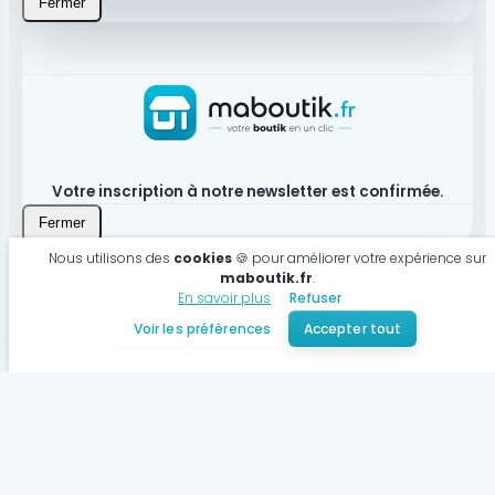
Fermer
Votre inscription à notre newsletter est confirmée.
Fermer
Nous utilisons des
cookies
🍪 pour améliorer votre expérience sur
maboutik.fr
.
En savoir plus
Refuser
Produit bien ajouté à votre panier
Voir les préférences
Accepter tout
Voir mon panier
Continuer mes achats