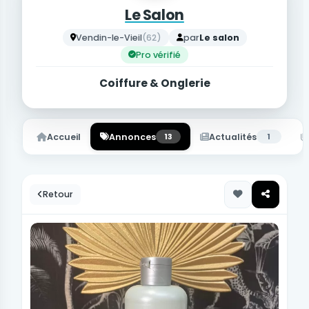
Le Salon
Vendin-le-Vieil
(62)
par
Le salon
Pro vérifié
Coiffure & Onglerie
Accueil
Annonces
13
Actualités
1
Retour