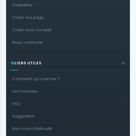
S'identifier
Créer ma page
Créer mon compte
Nous contacter
LIENS UTILES
Comment ça marche ?
Les formules
FAQ
Suggestion
Raccourci Maboutik