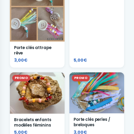
Porte clés attrape
rêve
3,00€
5,00€
PROMO
PROMO
Porte clés perles /
Bracelets enfants
breloques
modèles féminins
5,00€
3,00€