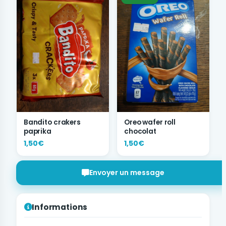
Bandito crakers
Oreo wafer roll
paprika
chocolat
1,50€
1,50€
Envoyer un message
Informations