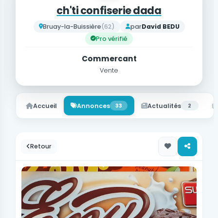
ch'ti confiserie dada
Bruay-la-Buissière
(62)
par
David BEDU
Pro vérifié
Commercant
Vente
Accueil
Annonces
33
Actualités
2
Retour