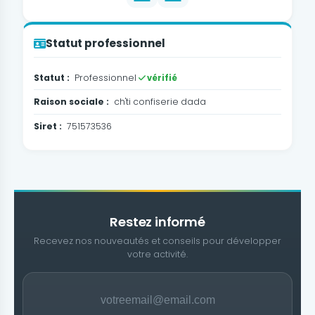
Statut professionnel
Statut :
Professionnel
vérifié
Raison sociale :
ch'ti confiserie dada
Siret :
751573536
Restez informé
Recevez nos nouveautés et conseils pour développer
votre activité.