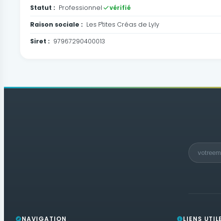
Statut :
Professionnel
vérifié
Raison sociale :
Les P'tites Créas de Lyly
Siret :
97967290400013
NAVIGATION
LIENS UTIL