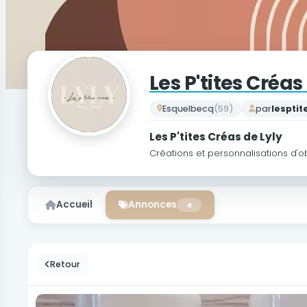
Les P'tites Créas
Esquelbecq
(59)
par
lesptit
Les P'tites Créas de Lyly
Créations et personnalisations d'ob
Accueil
Annonces
4
Retour