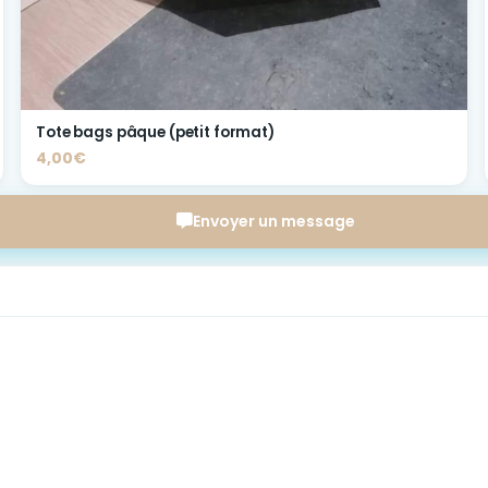
Tote bags pâque (petit format)
4,00€
Envoyer un message