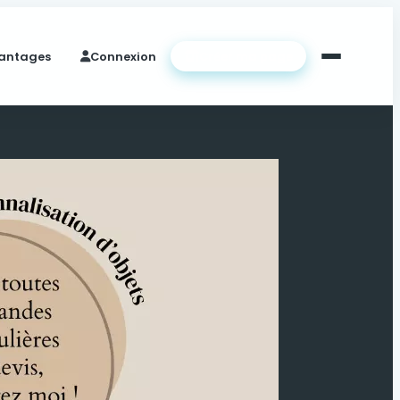
antages
Connexion
Créer ma page