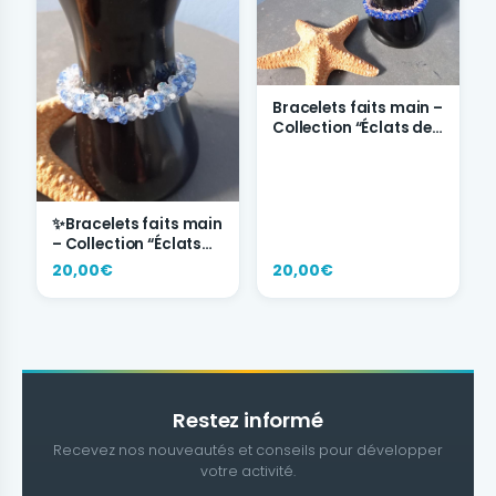
Bracelets faits main –
Collection “Éclats de
Couleurs”
✨Bracelets faits main
– Collection “Éclats
de Couleurs” ✨
20,00€
20,00€
Restez informé
Recevez nos nouveautés et conseils pour développer
votre activité.