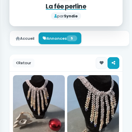
La fée perline
par
Syndie
Accueil
Annonces
5
Retour