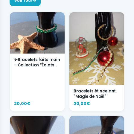
Voir tout
✨Bracelets faits main
– Collection “Éclats
de Couleurs”✨
Bracelets étincelant
"Magie de Noël"
20,00€
20,00€