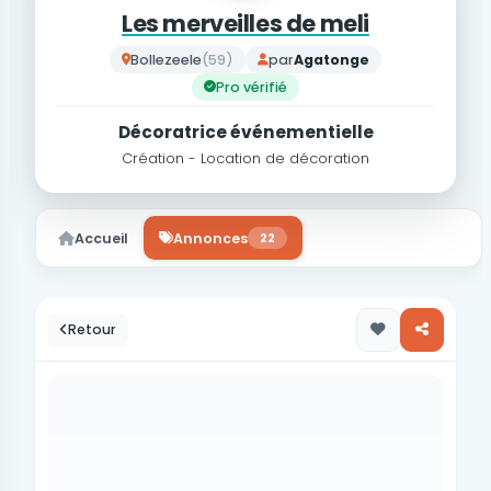
Les merveilles de meli
Bollezeele
(59)
par
Agatonge
Pro vérifié
Décoratrice événementielle
Création - Location de décoration
Accueil
Annonces
22
Retour