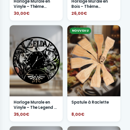
Horloge Murale en
Horloge Murale en
Vinyle – Thème
Bois – Thème
FRIENDS
Outlander
30,00€
26,00€
NOUVEAU
Horloge Murale en
Spatule à Raclette
Vinyle – The Legend of
Zelda
35,00€
8,00€