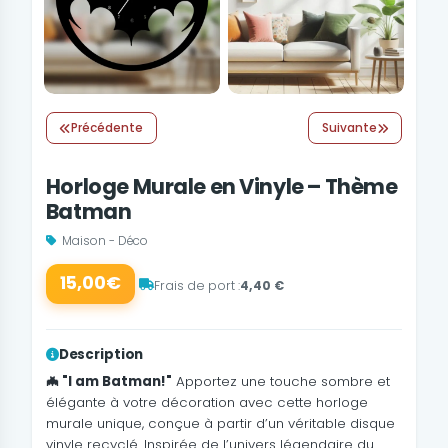
Précédente
Suivante
Horloge Murale en Vinyle – Thème
Batman
Maison - Déco
15,00€
Frais de port :
4,40 €
Description
🦇 "I am Batman!"
Apportez une touche sombre et
élégante à votre décoration avec cette horloge
murale unique, conçue à partir d’un véritable disque
vinyle recyclé. Inspirée de l’univers légendaire du