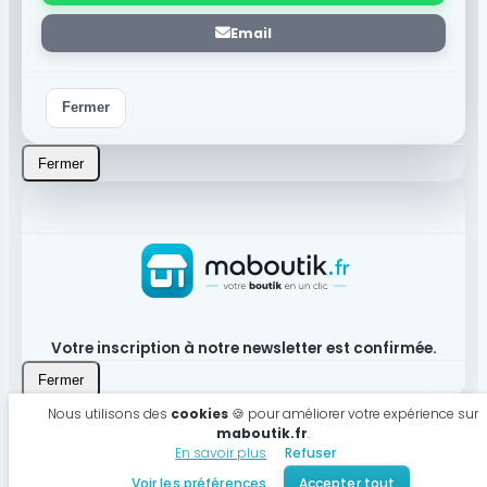
Email
Fermer
Fermer
Votre inscription à notre newsletter est confirmée.
Fermer
Nous utilisons des
cookies
🍪 pour améliorer votre expérience sur
maboutik.fr
.
En savoir plus
Refuser
Produit bien ajouté à votre panier
Voir les préférences
Accepter tout