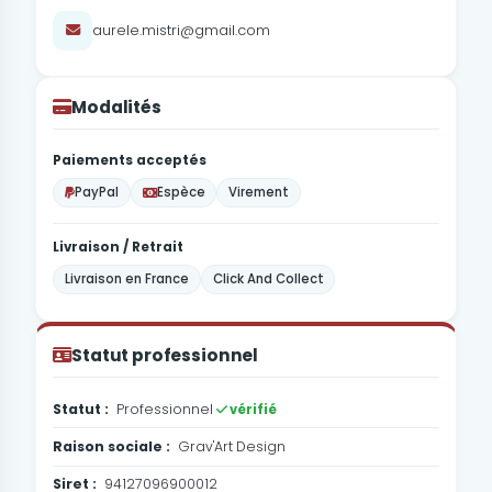
aurele.mistri@gmail.com
Modalités
Paiements acceptés
PayPal
Espèce
Virement
Livraison / Retrait
Livraison en France
Click And Collect
Statut professionnel
Statut :
Professionnel
vérifié
Raison sociale :
Grav'Art Design
Siret :
94127096900012