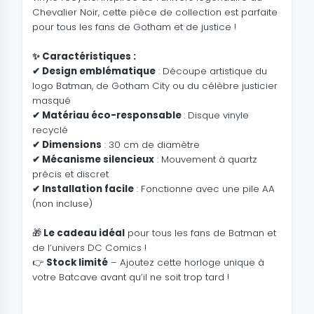
Chevalier Noir, cette pièce de collection est parfaite
pour tous les fans de Gotham et de justice !
✨ Caractéristiques :
✔ Design emblématique
: Découpe artistique du
logo Batman, de Gotham City ou du célèbre justicier
masqué
✔ Matériau éco-responsable
: Disque vinyle
recyclé
✔ Dimensions
: 30 cm de diamètre
✔ Mécanisme silencieux
: Mouvement à quartz
précis et discret
✔ Installation facile
: Fonctionne avec une pile AA
(non incluse)
🎁
Le cadeau idéal
pour tous les fans de Batman et
de l’univers DC Comics !
👉
Stock limité
– Ajoutez cette horloge unique à
votre Batcave avant qu’il ne soit trop tard !