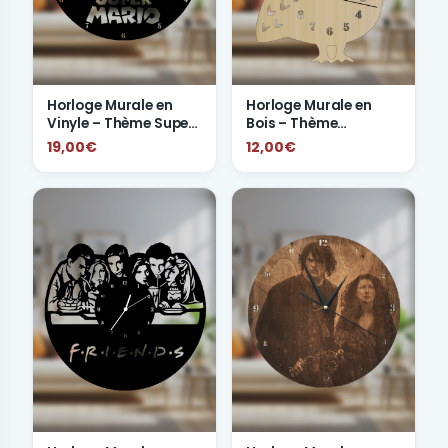
Horloge Murale en
Horloge Murale en
Vinyle – Thème Super
Bois – Thème
Mario
Animaux
19,00€
12,00€