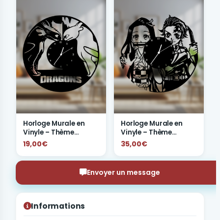
Horloge Murale en
Horloge Murale en
Vinyle – Thème
Vinyle – Thème
"Dragons"
Demon Slayer
19,00€
35,00€
Envoyer un message
Informations