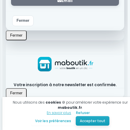
Email
Fermer
Fermer
Votre inscription à notre newsletter est confirmée.
Fermer
Nous utilisons des
cookies
🍪 pour améliorer votre expérience sur
maboutik.fr
.
En savoir plus
Refuser
Produit bien ajouté à votre panier
Voir les préférences
Accepter tout
Voir mon panier
Continuer mes achats