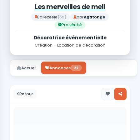
Les merveilles de meli
Bollezeele
(59)
par
Agatonge
Pro vérifié
Décoratrice événementielle
Création - Location de décoration
Accueil
Annonces
22
Retour