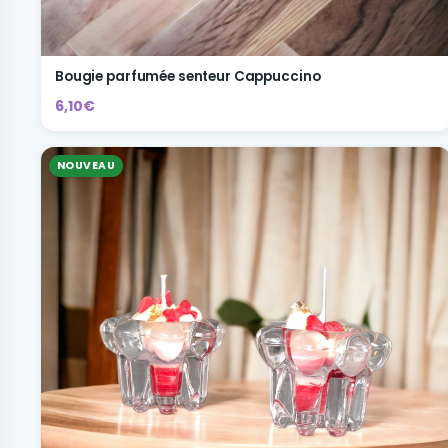
Bougie parfumée senteur Cappuccino
6,10€
NOUVEAU