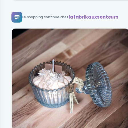
lafabrikauxsenteurs
Le shopping continue chez