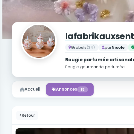
lafabrikauxsen
Grabels
(34)
par
Nicole
Bougie parfumée artisanal
Bougie gourmande parfumée
Accueil
Annonces
15
Retour