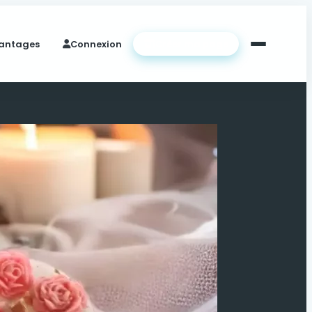
antages
Connexion
Créer ma page