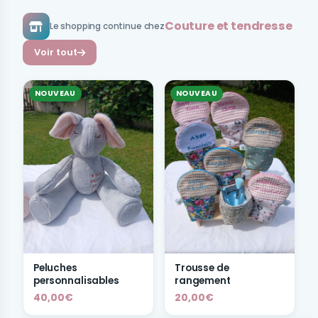
Couture et tendresse
Le shopping continue chez
Voir tout
NOUVEAU
NOUVEAU
Peluches
Trousse de
personnalisables
rangement
40,00€
20,00€