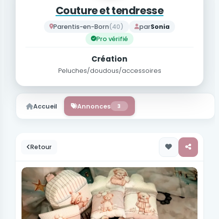
Couture et tendresse
Parentis-en-Born
(40)
par
Sonia
Pro vérifié
Création
Peluches/doudous/accessoires
Accueil
Annonces
3
Retour