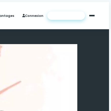
antages
Connexion
Créer ma page