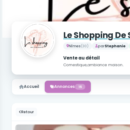
Le Shopping De 
Nîmes
(30)
par
Stephanie
Vente au détail
Comestique,ambiance maison..
Accueil
Annonces
15
Retour