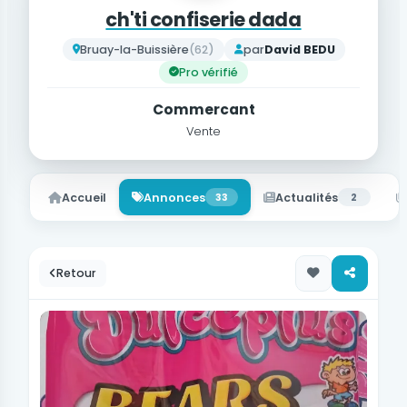
ch'ti confiserie dada
Bruay-la-Buissière
(62)
par
David BEDU
Pro vérifié
Commercant
Vente
Accueil
Annonces
33
Actualités
2
Retour