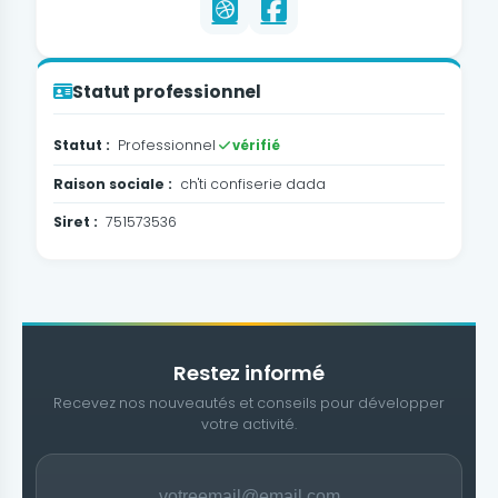
Statut professionnel
Statut :
Professionnel
vérifié
Raison sociale :
ch'ti confiserie dada
Siret :
751573536
Restez informé
Recevez nos nouveautés et conseils pour développer
votre activité.