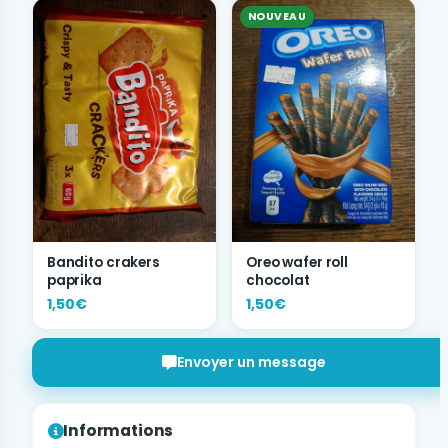
NOUVEAU
Bandito crakers
Oreo wafer roll
paprika
chocolat
1,50€
1,50€
Envoyer un message
Informations