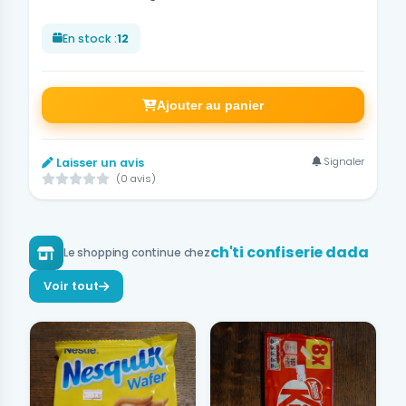
En stock :
12
Ajouter au panier
Signaler
Laisser un avis
(0 avis)
ch'ti confiserie dada
Le shopping continue chez
Voir tout