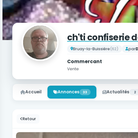
ch'ti confiserie
Bruay-la-Buissière
(62)
par
D
Commercant
Vente
Accueil
Annonces
Actualités
33
2
Retour