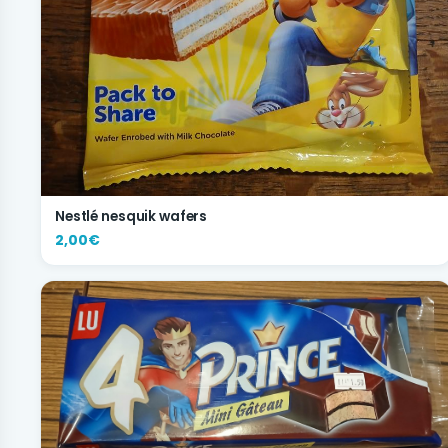
Nestlé nesquik wafers
2,00€