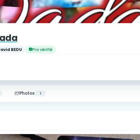
 dada
avid BEDU
Pro vérifié
Photos
1