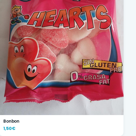
Bonbon
1,50€