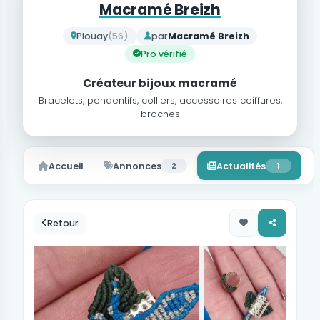
Macramé Breizh
Plouay
(56)
par
Macramé Breizh
Pro vérifié
Créateur bijoux macramé
Bracelets, pendentifs, colliers, accessoires coiffures,
broches
Accueil
Annonces
2
Actualités
1
Retour