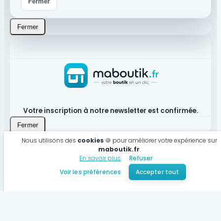
Fermer
Fermer
Votre inscription à notre newsletter est confirmée.
Fermer
Nous utilisons des
cookies
🍪 pour améliorer votre expérience sur
maboutik.fr
.
En savoir plus
Refuser
Produit bien ajouté à votre panier
Voir les préférences
Accepter tout
Voir mon panier
Continuer mes achats