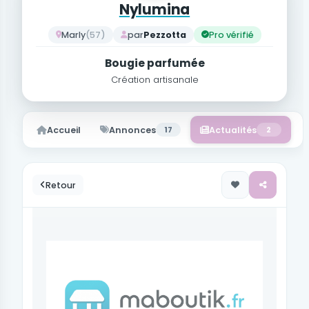
Nylumina
Marly
(57)
par
Pezzotta
Pro vérifié
Bougie parfumée
Création artisanale
Accueil
Annonces
17
Actualités
2
Retour