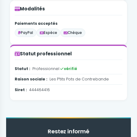
Modalités
Paiements acceptés
PayPal
Espèce
Chèque
Statut professionnel
Statut :
Professionnel
vérifié
Raison sociale :
Les P’tits Pots de Contrebande
Siret :
444464416
Restez informé